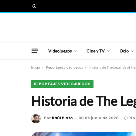
Videojuegos
Cine y TV
Ocio
Inicio
-
Reportajes videojuegos
-
Historia de The Legends of Her
REPORTAJES VIDEOJUEGOS
Historia de The Leg
Por
Raúl Pinto
30 de junio de 2020
No