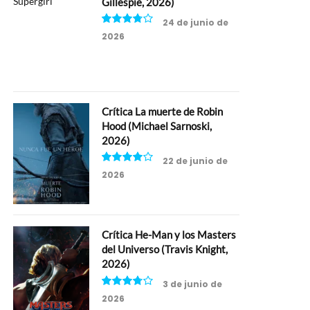
Gillespie, 2026)
24 de junio de
2026
7.5
Crítica La muerte de Robin
Hood (Michael Sarnoski,
2026)
22 de junio de
2026
8
Crítica He-Man y los Masters
del Universo (Travis Knight,
2026)
3 de junio de
2026
7.5