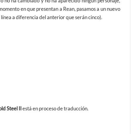
do no ha cambiado y no ha aparecido ningún personaje,
el momento en que presentan a Rean, pasamos a un nuevo
línea a diferencia del anterior que serán cinco).
ld Steel II
está en proceso de traducción.