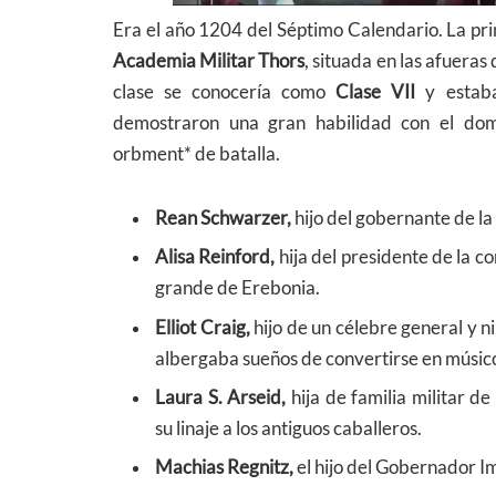
Era el año 1204 del Séptimo Calendario. La pri
Academia Militar Thors
, situada en las afueras
clase se conocería como
Clase VII
y estaba
demostraron una gran habilidad con el dom
orbment* de batalla.
Rean Schwarzer
,
hijo del gobernante de la
Alisa Reinford
,
hija del presidente de la c
grande de Erebonia.
Elliot Craig
,
hijo de un célebre general y 
albergaba sueños de convertirse en músic
Laura S. Arseid
,
hija de familia militar 
su linaje a los antiguos caballeros.
Machias Regnitz
,
el hijo del Gobernador I