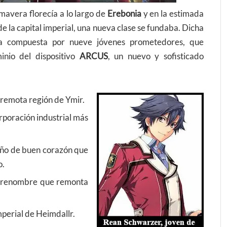
mavera florecía a lo largo de
Erebonia
y en la estimada
 de la capital imperial, una nueva clase se fundaba. Dicha
 compuesta por nueve jóvenes prometedores, que
inio del dispositivo
ARCUS
, un nuevo y sofisticado
 remota región de Ymir.
orporación industrial más
niño de buen corazón que
o.
de renombre que remonta
mperial de Heimdallr.