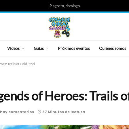
9 agosto, domingo
Vídeos
Guías
Próximos eventos
Quiénes somos
oes: Trails of Cold Steel
ends of Heroes: Trails o
 hay comentarios
37 Minutos de lectura