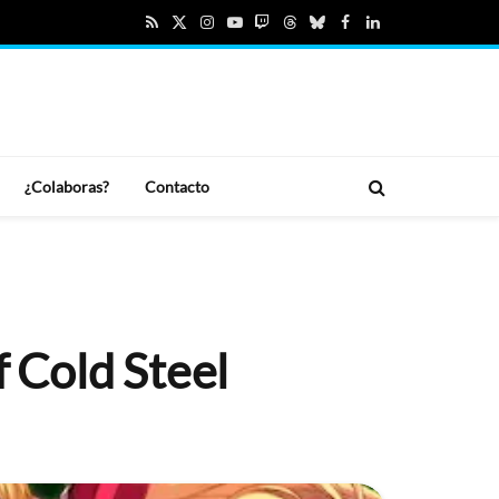
RSS
X
Instagram
YouTube
Twitch
Threads
Bluesky
Facebook
LinkedIn
(Twitter)
¿Colaboras?
Contacto
f Cold Steel