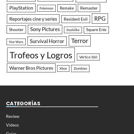
PlayStation
Remaster
Remake
Pokémon
RPG
Reportajes cine y series
Resident Evil
Sony Pictures
Shooter
Square Enix
Soulslike
Terror
Survival Horror
Star Wars
Trofeos y Logros
Vértice 360
Warner Bros Pictures
Zombies
Xbox
CATEGORÍAS
Review
Vídeos
Guías