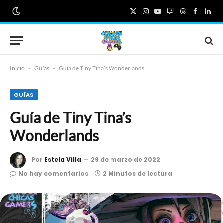
X
Instagram
YouTube
Twitch
Threads
Faceboo
Link
(Twitter)
Inicio
-
Guías
-
Guía de Tiny Tina’s Wonderlands
GUÍAS
Guía de Tiny Tina’s
Wonderlands
Por
Estela Villa
29 de marzo de 2022
No hay comentarios
2 Minutos de lectura