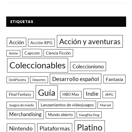
ETIQUETAS
Acción y aventuras
Acción
Acción RPG
Capcom
Ciencia Ficción
Anime
Coleccionables
Coleccionismo
Desarrollo español
Fantasía
DeAPlaneta
Deportes
Guía
Indie
Final Fantasy
HBO Max
JRPG
Lanzamientos de videojuegos
Juegos de miedo
Marvel
Merchandising
Mundo abierto
Naughty Dog
Platino
Nintendo
Plataformas