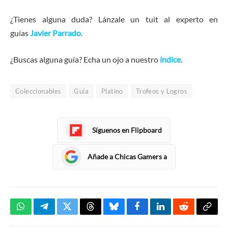
¿Tienes alguna duda? Lánzale un tuit al experto en
guías
Javier Parrado
.
¿Buscas alguna guía? Echa un ojo a nuestro
índice
.
Coleccionables
Guía
Platino
Trofeos y Logros
Síguenos en Flipboard
Añade a Chicas Gamers a
WhatsApp
Telegram
Twitter
Threads
Bluesky
Facebook
LinkedIn
Reddit
Copia