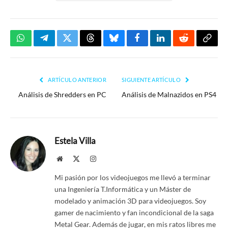
WhatsApp
Telegram
Twitter
Threads
Bluesky
Facebook
LinkedIn
Reddit
Copia
enlac
ARTÍCULO ANTERIOR
SIGUIENTE ARTÍCULO
Análisis de Shredders en PC
Análisis de Malnazidos en PS4
Estela Villa
Website
X
Instagram
(Twitter)
Mi pasión por los videojuegos me llevó a terminar
una Ingeniería T.Informática y un Máster de
modelado y animación 3D para videojuegos. Soy
gamer de nacimiento y fan incondicional de la saga
Metal Gear. Además de jugar, en mis ratos libres me