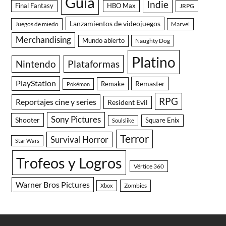
Guía
Indie
Final Fantasy
HBO Max
JRPG
Lanzamientos de videojuegos
Juegos de miedo
Marvel
Merchandising
Mundo abierto
Naughty Dog
Platino
Nintendo
Plataformas
PlayStation
Remaster
Remake
Pokémon
RPG
Reportajes cine y series
Resident Evil
Sony Pictures
Shooter
Square Enix
Soulslike
Terror
Survival Horror
Star Wars
Trofeos y Logros
Vértice 360
Warner Bros Pictures
Zombies
Xbox