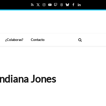
RSS
X
Instagram
YouTube
Twitch
Threads
Bluesky
Facebook
LinkedIn
(Twitter)
¿Colaboras?
Contacto
Indiana Jones