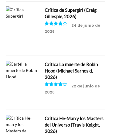
Crítica de Supergirl (Craig
Gillespie, 2026)
24 de junio de
2026
7.5
Crítica La muerte de Robin
Hood (Michael Sarnoski,
2026)
22 de junio de
2026
8
Crítica He-Man y los Masters
del Universo (Travis Knight,
2026)