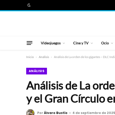
Videojuegos
Cine y TV
Ocio
Inicio
-
Análisis
-
Análisis de La orden de los gigantes – DLC Ind
ANÁLISIS
Análisis de La ord
y el Gran Círculo 
Por
Álvaro Bustío
4 de septiembre de 202