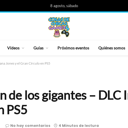
8 agosto, sábado
Vídeos
Guías
Próximos eventos
Quiénes somos
iana Jones y el Gran Círculo en PS5
en de los gigantes – DLC 
en PS5
5
No hay comentarios
4 Minutos de lectura