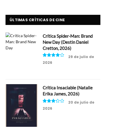
ÚLTIMAS CRÍTICAS DE CINE
Crítica Spider-Man: Brand
New Day (Destin Daniel
Cretton, 2026)
29 de julio de
2026
8
Crítica Insaciable (Natalie
Erika James, 2026)
20 de julio de
2026
6.5