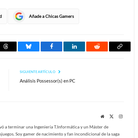
d
Añade a Chicas Gamers
Threads
Bluesky
Facebook
LinkedIn
Reddit
Copiar
enlace
SIGUIENTE ARTÍCULO
Análisis Possessor(s) en PC
Website
X
Instagra
(Twitter)
vó a terminar una Ingeniería T.Informática y un Máster de
uegos. Soy gamer de nacimiento y fan incondicional de la saga