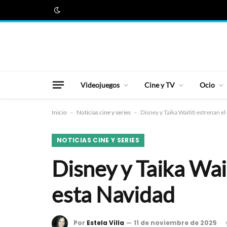
Videojuegos
Cine y TV
Ocio
Inicio
-
Noticias cine y series
-
Disney y Taika Waititi estrenan e
NOTICIAS CINE Y SERIES
Disney y Taika Wai
esta Navidad
Por
Estela Villa
11 de noviembre de 2025