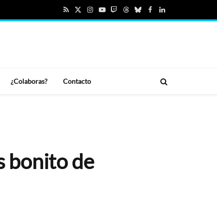
RSS
X
Instagram
YouTube
Twitch
Threads
Bluesky
Facebook
LinkedIn
(Twitter)
¿Colaboras?
Contacto
s bonito de