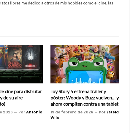
ratos libres me dedico a otros de mis hobbies como el cine, las
e cine para disfrutar
Toy Story 5 estrena tráiler y
y de su aire
póster: Woody y Buzz vuelven… y
do)
ahora compiten contra una tablet
de 2026
Por
Antonio
19 de febrero de 2026
Por
Estela
Villa