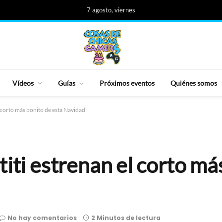
7 agosto, viernes
Vídeos
Guías
Próximos eventos
Quiénes somos
l corto más bonito de esta Navidad
titi estrenan el corto má
No hay comentarios
2 Minutos de lectura