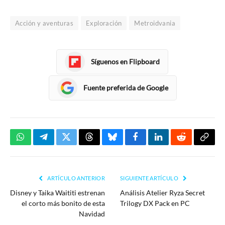
Acción y aventuras
Exploración
Metroidvania
Síguenos en Flipboard
Fuente preferida de Google
WhatsApp
Telegram
Twitter
Threads
Bluesky
Facebook
LinkedIn
Reddit
Copia
enlac
ARTÍCULO ANTERIOR
SIGUIENTE ARTÍCULO
Disney y Taika Waititi estrenan
Análisis Atelier Ryza Secret
el corto más bonito de esta
Trilogy DX Pack en PC
Navidad