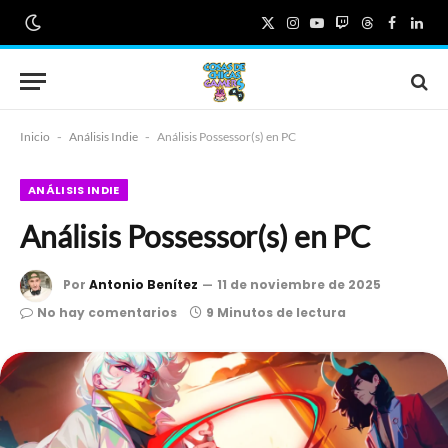
X
Instagram
YouTube
Twitch
Threads
Faceboo
Link
(Twitter)
Inicio
-
Análisis Indie
-
Análisis Possessor(s) en PC
ANÁLISIS INDIE
Análisis Possessor(s) en PC
Por
Antonio Benítez
11 de noviembre de 2025
No hay comentarios
9 Minutos de lectura