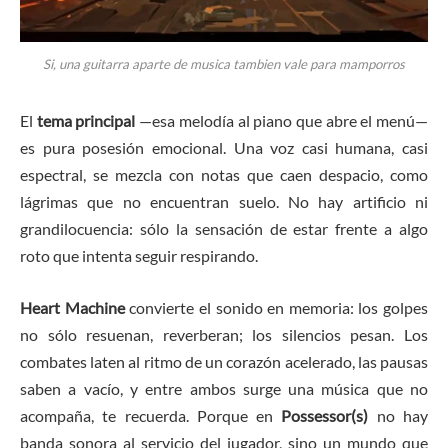
Si, una guitarra aparte de musica tambien vale para mamporros
El
tema principal
—esa melodía al piano que abre el menú—
es pura posesión emocional. Una voz casi humana, casi
espectral, se mezcla con notas que caen despacio, como
lágrimas que no encuentran suelo. No hay artificio ni
grandilocuencia: sólo la sensación de estar frente a algo
roto que intenta seguir respirando.
Heart Machine
convierte el sonido en memoria: los golpes
no sólo resuenan, reverberan; los silencios pesan. Los
combates laten al ritmo de un corazón acelerado, las pausas
saben a vacío, y entre ambos surge una música que no
acompaña, te recuerda. Porque en
Possessor(s)
no hay
banda sonora al servicio del jugador, sino un mundo que