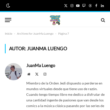
X
Instagram
YouTube
Twitch
Threads
Faceboo
Link
(Twitter)
Inicio
-
Archives for JuanMa Luengo
-
Página 7
AUTOR:
JUANMA LUENGO
JuanMa Luengo
Website
X
Instagram
(Twitter)
Miembro de la Orden Jedi dispuesto a perderse en
mundos virtuales desde que tiene uso de razón.
Cuando tengo tiempo libre me dedico a disfrutar de
una cantidad ingente de pasiones que van desde los
comics a la música clásica pasando por las series de