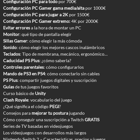
Configuración PC para todo
por 700€
Configuración PC Gamer gama media/alta
por 1000€
Configuración PC para jugar a 2K
por 1500€
Configuración PC Gamer extremo:
4K por 2000€
Evitar errores
a la hora de montar un PC
Monitor
: qué tipo de pantalla elegir
Sillas Gamer
: cómo elegir la más cómoda
Sonido
: cómo elegir los mejores cascos inalámbricos
Teclados
: Tipo de membrana, mecánico, ergonómico…
Caducidad PS Plus
: ¿cómo saberla?
Controles parentales
: cómo configurarlos
Mando de PS3 en PS4
: cómo conectarlo sin cables
PS Plus
: compartir juegos digitales y suscripción
Guías
de tus juegos favoritos
Curso básico de
Unity
Clash Royale
: vocabulario del juego
¿Qué significa el código
PEGI
?
Consejos para
mejorar tu postura
jugando
Cómo conseguir una suscripción a Twitch
GRATIS
Series de TV basadas en videojuegos
Los videojuegos con desarrollos más largos
Nintendo Switch 2 – Características, precios y juegos