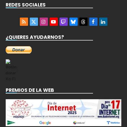
REDES SOCIALES
RSS
X
Instagram
YouTube
Twitch
Bluesky
Threads
Facebook
LinkedIn
(Twitter)
¿QUIERES AYUDARNOS?
PREMIOS DE LA WEB