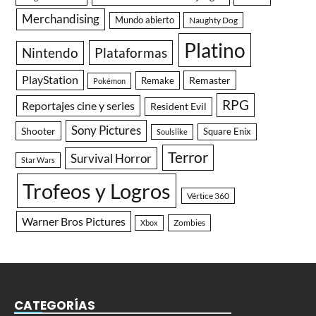
Merchandising
Mundo abierto
Naughty Dog
Platino
Nintendo
Plataformas
PlayStation
Remaster
Remake
Pokémon
RPG
Reportajes cine y series
Resident Evil
Sony Pictures
Shooter
Square Enix
Soulslike
Terror
Survival Horror
Star Wars
Trofeos y Logros
Vértice 360
Warner Bros Pictures
Zombies
Xbox
CATEGORÍAS