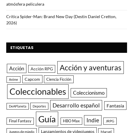
atmósfera peliculera
Crítica Spider-Man: Brand New Day (Destin Daniel Cretton,
2026)
ETIQUETAS
Acción y aventuras
Acción
Acción RPG
Capcom
Ciencia Ficción
Anime
Coleccionables
Coleccionismo
Desarrollo español
Fantasía
DeAPlaneta
Deportes
Guía
Indie
Final Fantasy
HBO Max
JRPG
Lanzamientos de videojuegos
Juegos de miedo
Marvel