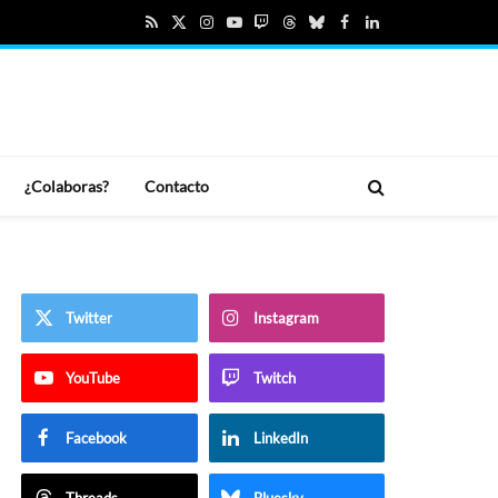
RSS
X
Instagram
YouTube
Twitch
Threads
Bluesky
Facebook
LinkedIn
(Twitter)
¿Colaboras?
Contacto
Twitter
Instagram
YouTube
Twitch
m
Facebook
LinkedIn