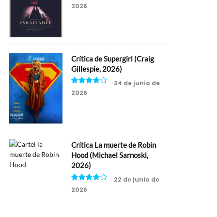
2026
6.5
Crítica de Supergirl (Craig
Gillespie, 2026)
24 de junio de
2026
7.5
Crítica La muerte de Robin
Hood (Michael Sarnoski,
2026)
22 de junio de
2026
8