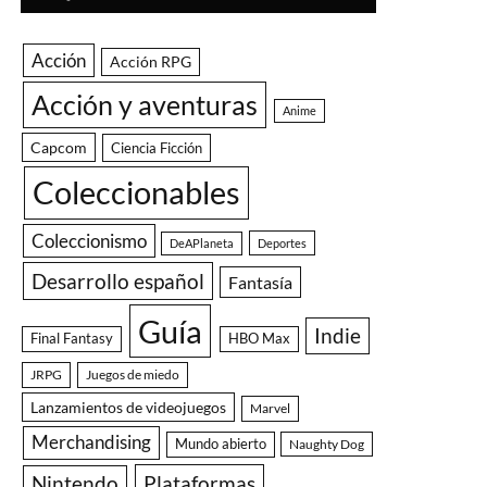
Acción
Acción RPG
Acción y aventuras
Anime
Capcom
Ciencia Ficción
Coleccionables
Coleccionismo
DeAPlaneta
Deportes
Desarrollo español
Fantasía
Guía
Indie
Final Fantasy
HBO Max
JRPG
Juegos de miedo
Lanzamientos de videojuegos
Marvel
Merchandising
Mundo abierto
Naughty Dog
Nintendo
Plataformas