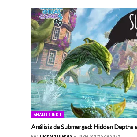
ANÁLISIS INDIE
Análisis de Submerged: Hidden Depths 
Por
JuanMa Luengo
10 de marzo de 2022