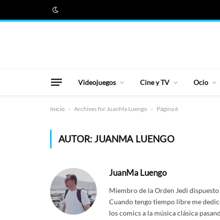
Videojuegos
Cine y TV
Ocio
Inicio
-
Archives for JuanMa Luengo
-
Página 6
AUTOR:
JUANMA LUENGO
JuanMa Luengo
Miembro de la Orden Jedi dispuesto 
Cuando tengo tiempo libre me dedico
los comics a la música clásica pasand