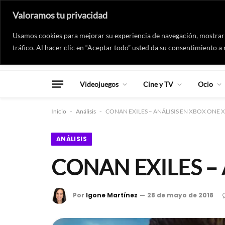
Valoramos tu privacidad
Usamos cookies para mejorar su experiencia de navegación, mostrarl
tráfico. Al hacer clic en “Aceptar todo” usted da su consentimiento a 
Videojuegos
Cine y TV
Ocio
Inicio
-
Análisis
-
CONAN EXILES – ANÁLISIS EN XBOX ONE X
ANÁLISIS
CONAN EXILES – 
Por
Igone Martínez
28 de mayo de 2018