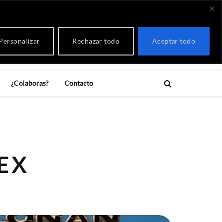
RSS
X
Instagram
YouTube
Twitch
Threads
Bluesky
Facebook
LinkedIn
(Twitter)
Personalizar
Rechazar todo
Aceptar todo
¿Colaboras?
Contacto
E X