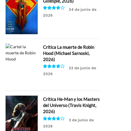
Gillespie, 2026)
24 de junio de
2026
7.5
Crítica La muerte de Robin
Hood (Michael Sarnoski,
2026)
22 de junio de
2026
8
Crítica He-Man y los Masters
del Universo (Travis Knight,
2026)
3 de junio de
2026
7.5