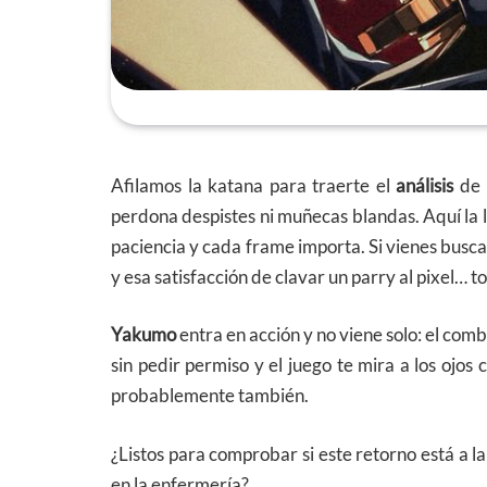
Afilamos la katana para traerte el
análisis
de
perdona despistes ni muñecas blandas. Aquí la ll
paciencia y cada frame importa. Si vienes buscan
y esa satisfacción de clavar un parry al pixel… 
Yakumo
entra en acción y no viene solo: el comb
sin pedir permiso y el juego te mira a los ojos 
probablemente también.
¿Listos para comprobar si este retorno está a l
en la enfermería?