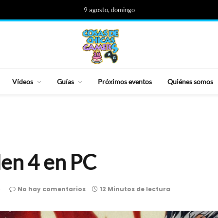
9 agosto, domingo
Vídeos
Guías
Próximos eventos
Quiénes somos
den 4 en PC
5
No hay comentarios
12 Minutos de lectura