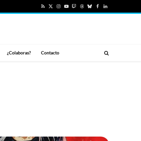
RSS
X
Instagram
YouTube
Twitch
Threads
Bluesky
Facebook
LinkedIn
(Twitter)
¿Colaboras?
Contacto