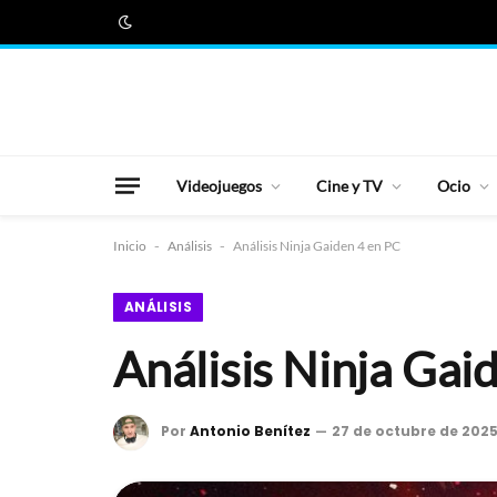
Videojuegos
Cine y TV
Ocio
Inicio
-
Análisis
-
Análisis Ninja Gaiden 4 en PC
ANÁLISIS
Análisis Ninja Gai
Por
Antonio Benítez
27 de octubre de 202