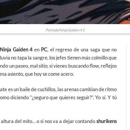
Portada Ninja Gaiden 4 1
Ninja Gaiden 4
en
PC
, el regreso de una saga que no
uvia no tapa la sangre, los jefes tienen más colmillo que
do un paseo, mal sitio; si vienes buscando flow, reflejos
toma asiento, que hoy se come acero.
ate es un baile de cuchillos, las arenas cambian de ritmo
como diciendo “¿seguro que quieres seguir?”. Yo sí. Y tú
a altura del mito… o si nos va a dejar contando
shurikens