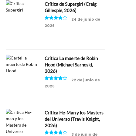
Crítica de Supergirl (Craig
Gillespie, 2026)
24 de junio de
2026
7.5
Crítica La muerte de Robin
Hood (Michael Sarnoski,
2026)
22 de junio de
2026
8
Crítica He-Man y los Masters
del Universo (Travis Knight,
2026)
3 de junio de