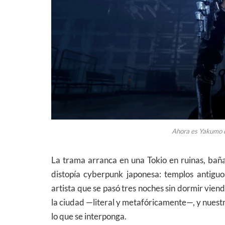
Ahora es Yakumo qu
La trama arranca en una Tokio en ruinas, baña
distopía cyberpunk japonesa: templos antigu
artista que se pasó tres noches sin dormir vie
la ciudad —literal y metafóricamente—, y nuestr
lo que se interponga.